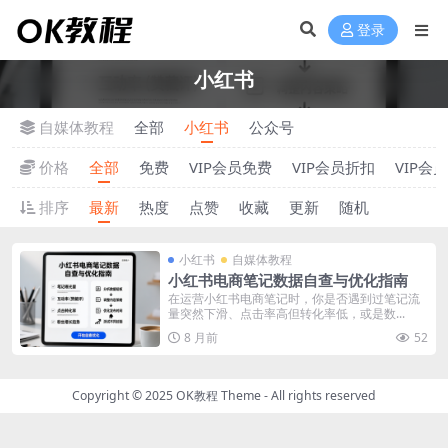
登录
小红书
自媒体教程
全部
小红书
公众号
价格
全部
免费
VIP会员免费
VIP会员折扣
VIP会
排序
最新
热度
点赞
收藏
更新
随机
小红书
自媒体教程
小红书电商笔记数据自查与优化指南
在运营小红书电商笔记时，你是否遇到过笔记流
量突然下滑、点击率高但转化率低，或是数...
8 月前
52
Copyright © 2025
OK教程 Theme
- All rights reserved