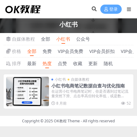
登录
小红书
自媒体教程
全部
小红书
公众号
价格
全部
免费
VIP会员免费
VIP会员折扣
VIP会
排序
最新
热度
点赞
收藏
更新
随机
小红书
自媒体教程
小红书电商笔记数据自查与优化指南
在运营小红书电商笔记时，你是否遇到过笔记流
量突然下滑、点击率高但转化率低，或是数...
8 月前
52
Copyright © 2025
OK教程 Theme
- All rights reserved